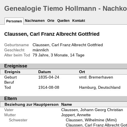
Genealogie Tiemo Hollmann - Nachk
Nachnamen
Orte
Quellen
Kontakt
Personen
Claussen, Carl Franz Albrecht Gottfried
Geburtsname
Claussen, Carl Franz Albrecht Gottfried
Geschlecht
männlich
Alter beim Tod
79 Jahre, 3 Monate, 14 Tage
Ereignisse
Ereignis
Datum
Ort
Geburt
1835-04-24
vmtl. Bremerhaven
Beruf
Tod
1914-08-08
Hamburg, Deutschland
Eltern
Beziehung zur Hauptperson
Name
Vater
Claussen, Johann Georg Christian
Mutter
Joppert, Annette
Schwester
Claussen, Wilhelmine (Mimi)
Claussen, Carl Franz Albrecht Gott