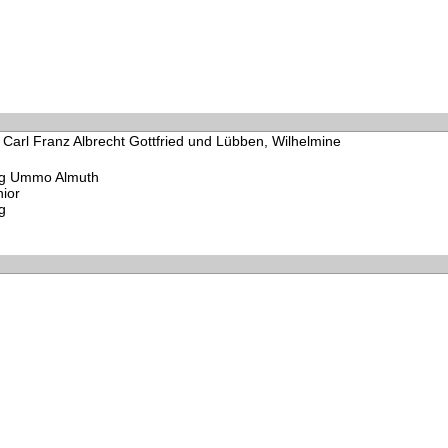
 Carl Franz Albrecht Gottfried und Lübben, Wilhelmine
rg Ummo Almuth
ior
g