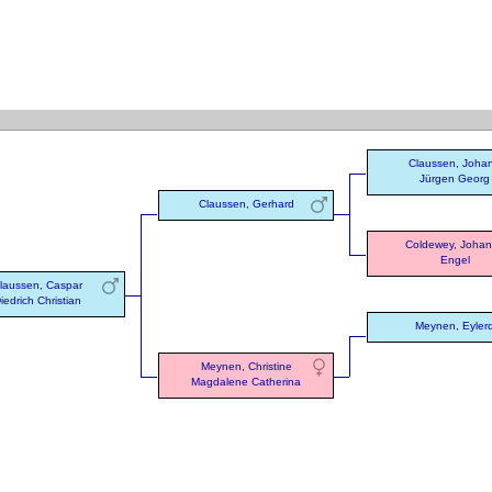
Claussen, Joha
Jürgen Georg
Claussen, Gerhard
Coldewey, Joha
Engel
laussen, Caspar
iedrich Christian
Meynen, Eyler
Meynen, Christine
Magdalene Catherina