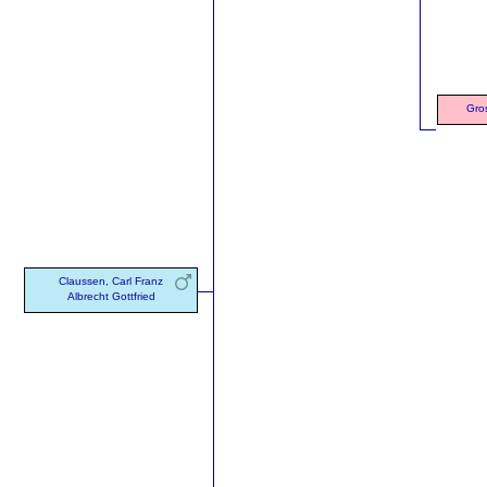
Gro
Claussen, Carl Franz
Albrecht Gottfried