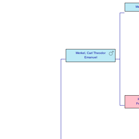
Me
Merkel, Carl Theodor
Emanuel
F