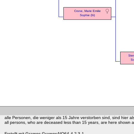
Crone, Marie Emilie
Sophie (Iti)
Ste
So
alle Personen, die weniger als 15 Jahre verstorben sind, sind hier als
all persons, who are deceased less than 15 years, are here shown as 
Erstellt mit
Gramps
GrampsAIO64-4.2.3-1