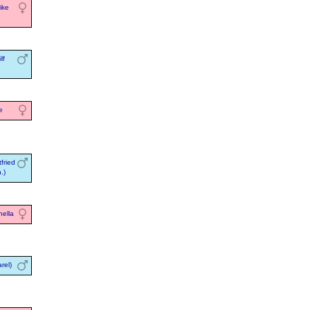
ike
lf
e
fried
.)
nella
rel)