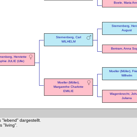
Boele, Maria An
Sternenberg, Hen
August
Sternenberg, Carl
WILHELM
Bertram, Anna So
rnenberg, Henriette
phie JULIE (Ulle)
Moeller (Möller), Fri
Wilhelm
Moeller (Möller),
Margarethe Charlotte
EMILIE
Wagenknecht, Joh
Juliana
 "lebend" dargestellt.
"living".