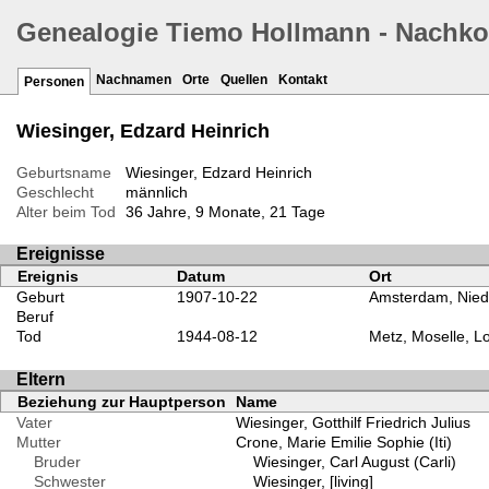
Genealogie Tiemo Hollmann - Nachk
Nachnamen
Orte
Quellen
Kontakt
Personen
Wiesinger, Edzard Heinrich
Geburtsname
Wiesinger, Edzard Heinrich
Geschlecht
männlich
Alter beim Tod
36 Jahre, 9 Monate, 21 Tage
Ereignisse
Ereignis
Datum
Ort
Geburt
1907-10-22
Amsterdam, Nied
Beruf
Tod
1944-08-12
Metz, Moselle, Lo
Eltern
Beziehung zur Hauptperson
Name
Vater
Wiesinger, Gotthilf Friedrich Julius
Mutter
Crone, Marie Emilie Sophie (Iti)
Bruder
Wiesinger, Carl August (Carli)
Schwester
Wiesinger, [living]