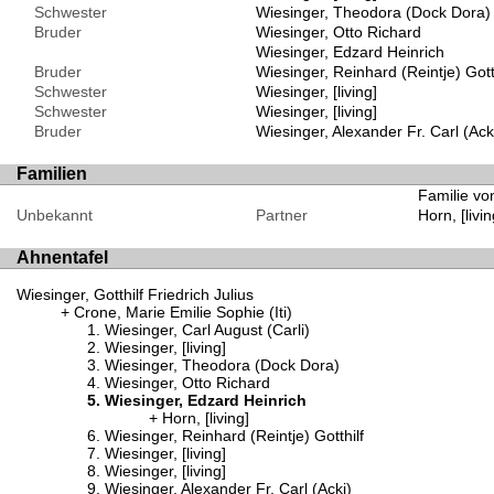
Schwester
Wiesinger, Theodora (Dock Dora)
Bruder
Wiesinger, Otto Richard
Wiesinger, Edzard Heinrich
Bruder
Wiesinger, Reinhard (Reintje) Gott
Schwester
Wiesinger, [living]
Schwester
Wiesinger, [living]
Bruder
Wiesinger, Alexander Fr. Carl (Ack
Familien
Familie von
Unbekannt
Partner
Horn, [livin
Ahnentafel
Wiesinger, Gotthilf Friedrich Julius
Crone, Marie Emilie Sophie (Iti)
Wiesinger, Carl August (Carli)
Wiesinger, [living]
Wiesinger, Theodora (Dock Dora)
Wiesinger, Otto Richard
Wiesinger, Edzard Heinrich
Horn, [living]
Wiesinger, Reinhard (Reintje) Gotthilf
Wiesinger, [living]
Wiesinger, [living]
Wiesinger, Alexander Fr. Carl (Acki)