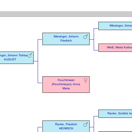
Wiesinger, Joha
Wiesinger, Johann
Friedrich
Weiß, Maria Katha
nger, Johann Tobias
AUGUST
Feuchtmaier
(Feuchtmeyer), Anna
Maria
Ranke, Gottlob Is
Ranke, Friedrich
HEINRICH