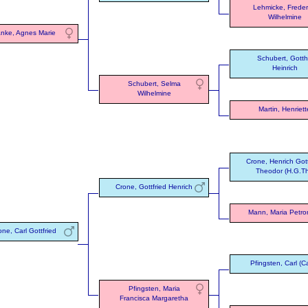
Lehmicke, Freder
Wilhelmine
nke, Agnes Marie
Schubert, Gotthi
Heinrich
Schubert, Selma
Wilhelmine
Martin, Henriett
Crone, Henrich Gott
Theodor (H.G.Th
Crone, Gottfried Henrich
Mann, Maria Petro
one, Carl Gottfried
Pfingsten, Carl (Ca
Pfingsten, Maria
Francisca Margaretha