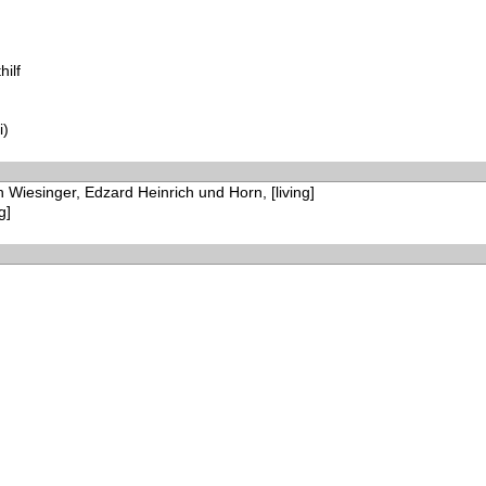
hilf
i)
 Wiesinger, Edzard Heinrich und Horn, [living]
g]