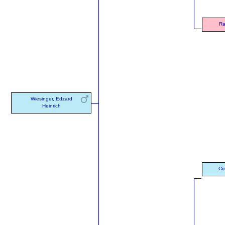
Ra
Wiesinger, Edzard
Heinrich
Cr