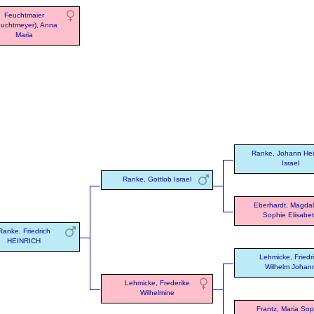
Feuchtmaier
euchtmeyer), Anna
Maria
Ranke, Johann Hei
Israel
Ranke, Gottlob Israel
Eberhardt, Magda
Sophie Elisabe
Ranke, Friedrich
HEINRICH
Lehmicke, Friedr
Wilhelm Johan
Lehmicke, Frederike
Wilhelmine
Frantz, Maria Sop