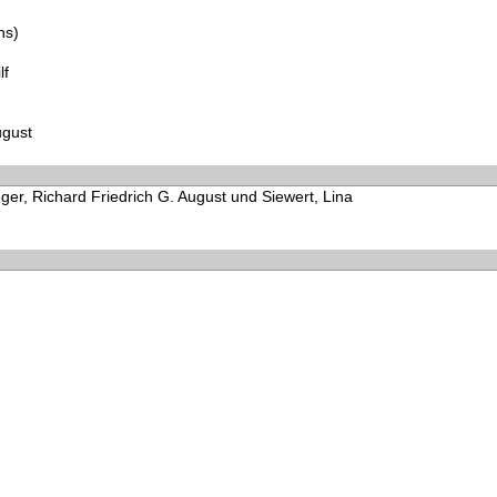
ns)
lf
ugust
ger, Richard Friedrich G. August und Siewert, Lina