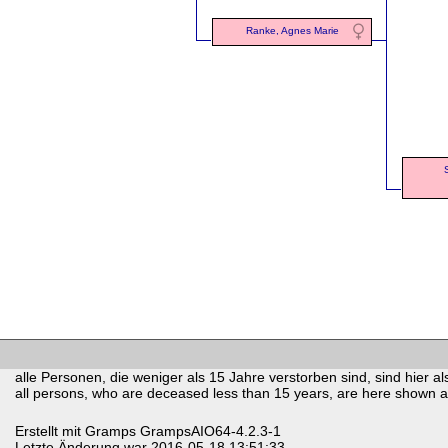
Ranke, Agnes Marie
alle Personen, die weniger als 15 Jahre verstorben sind, sind hier als
all persons, who are deceased less than 15 years, are here shown as 
Erstellt mit
Gramps
GrampsAIO64-4.2.3-1
Letzte Änderung war 2016-05-18 13:51:33