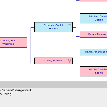
Schubert, Christ
Gottlob
Schubert, Gotthilf
Heinrich
Werner, Magdal
Schubert, Selma
Wilhelmine
Martin, Johann Ben
Martin, Henriette
Wapler, Christia
Sophie
 "lebend" dargestellt.
"living".