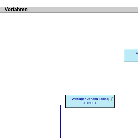
Vorfahren
W
Wiesinger, Johann Tobias
AUGUST