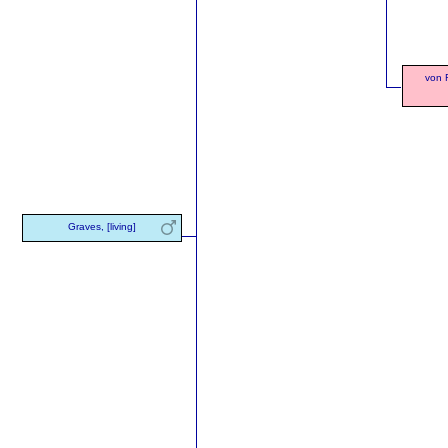
von 
Graves, [living]