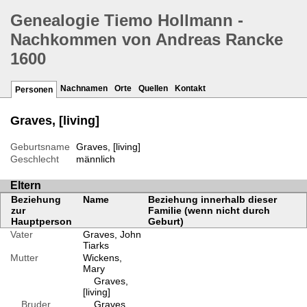
Genealogie Tiemo Hollmann -
Nachkommen von Andreas Rancke
1600
Nachnamen
Orte
Quellen
Kontakt
Personen
Graves, [living]
Geburtsname
Graves, [living]
Geschlecht
männlich
Eltern
Beziehung
Name
Beziehung innerhalb dieser
zur
Familie (wenn nicht durch
Hauptperson
Geburt)
Vater
Graves, John
Tiarks
Mutter
Wickens,
Mary
Graves,
[living]
Bruder
Graves,