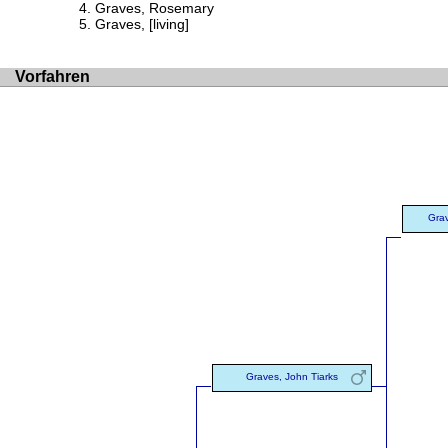
Graves, Rosemary
Graves, [living]
Vorfahren
Grav
Graves, John Tiarks