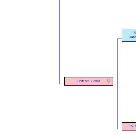
R
Joha
Helferich, Selma
Rank