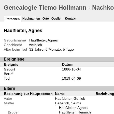
Genealogie Tiemo Hollmann - Nachk
Nachnamen
Orte
Quellen
Kontakt
Personen
Haußleiter, Agnes
Geburtsname
Haußleiter, Agnes
Geschlecht
weiblich
Alter beim Tod
32 Jahre, 6 Monate, 5 Tage
Ereignisse
Ereignis
Datum
Geburt
1886-10-04
Beruf
Tod
1919-04-09
Eltern
Beziehung zur Hauptperson
Name
Beziehung 
Vater
Haußleiter, Gottlob
Mutter
Helferich, Selma
Haußleiter, Agnes
Bruder
Haußleiter, Heinrich