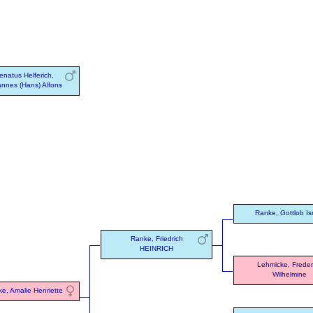
enatus Helferich,
nnes (Hans) Alfons
Ranke, Gottlob Is
Ranke, Friedrich
HEINRICH
Lehmicke, Freder
Wilhelmine
e, Amalie Henriette