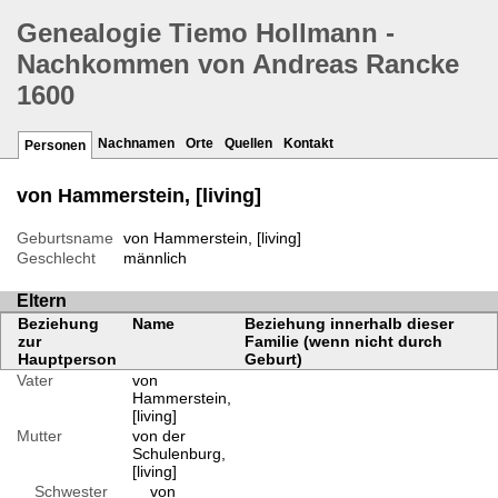
Genealogie Tiemo Hollmann -
Nachkommen von Andreas Rancke
1600
Nachnamen
Orte
Quellen
Kontakt
Personen
von Hammerstein, [living]
Geburtsname
von Hammerstein, [living]
Geschlecht
männlich
Eltern
Beziehung
Name
Beziehung innerhalb dieser
zur
Familie (wenn nicht durch
Hauptperson
Geburt)
Vater
von
Hammerstein,
[living]
Mutter
von der
Schulenburg,
[living]
Schwester
von