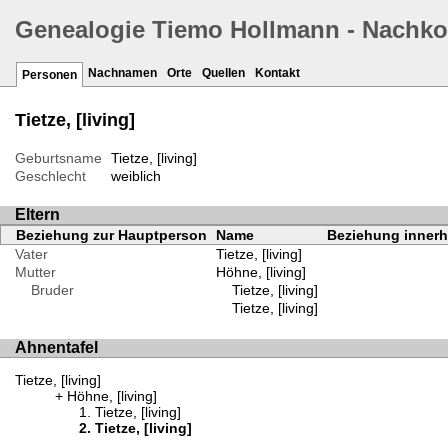
Genealogie Tiemo Hollmann - Nachk
Nachnamen
Orte
Quellen
Kontakt
Personen
Tietze, [living]
Geburtsname
Tietze, [living]
Geschlecht
weiblich
Eltern
Beziehung zur Hauptperson
Name
Beziehung innerha
Vater
Tietze, [living]
Mutter
Höhne, [living]
Bruder
Tietze, [living]
Tietze, [living]
Ahnentafel
Tietze, [living]
Höhne, [living]
Tietze, [living]
Tietze, [living]