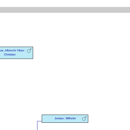
tze, Albrecht Viktor
Christian
Jordan, Wilhelm