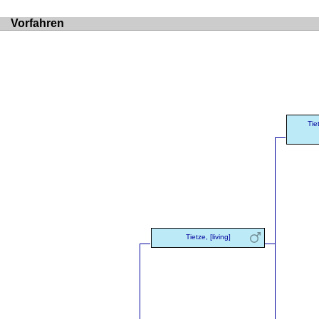
Vorfahren
Tie
Tietze, [living]