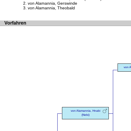
von Alamannia, Gerswinde
von Alamannia, Theobald
Vorfahren
von 
von Alamannia, Hnabi
(Nebi)