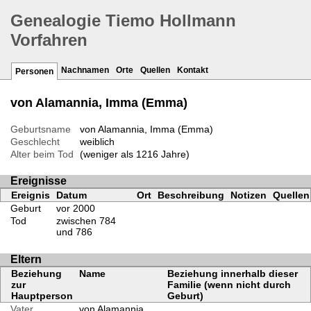
Genealogie Tiemo Hollmann
Vorfahren
Nachnamen
Orte
Quellen
Kontakt
Personen
von Alamannia, Imma (Emma)
Geburtsname
von Alamannia, Imma (Emma)
Geschlecht
weiblich
Alter beim Tod
(weniger als 1216 Jahre)
Ereignisse
Ereignis
Datum
Ort
Beschreibung
Notizen
Quellen
Geburt
vor 2000
Tod
zwischen 784
und 786
Eltern
Beziehung
Name
Beziehung innerhalb dieser
zur
Familie (wenn nicht durch
Hauptperson
Geburt)
Vater
von Alamannia,