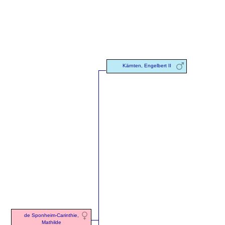
Kärnten, Engelbert II
de Sponheim-Carinthie,
Mathilde