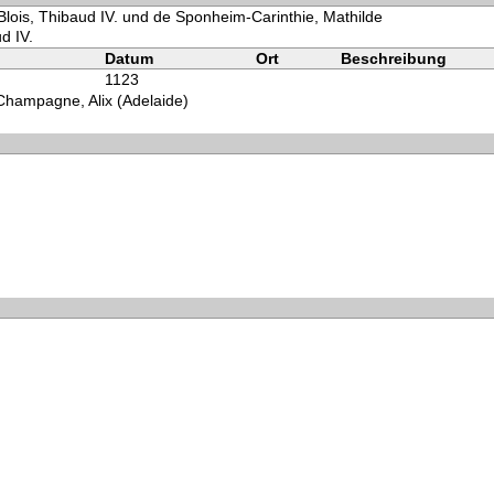
Blois, Thibaud IV. und de Sponheim-Carinthie, Mathilde
d IV.
Datum
Ort
Beschreibung
1123
Champagne, Alix (Adelaide)