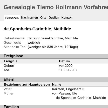
Genealogie Tiemo Hollmann Vorfahre
Nachnamen
Orte
Quellen
Kontakt
Personen
de Sponheim-Carinthie, Mathilde
Geburtsname
de Sponheim-Carinthie, Mathilde
Geschlecht
weiblich
Alter beim Tod
(weniger als 839 Jahre, 19 Tage)
Ereignisse
Ereignis
Datum
Geburt
vor 2000
Tod
1160-12-13
Eltern
Beziehung zur Hauptperson
Name
Vater
Kärnten, Engelbert II
Mutter
von Passau, Ute
de Sponheim-Carinthie, Mathilde
Familien