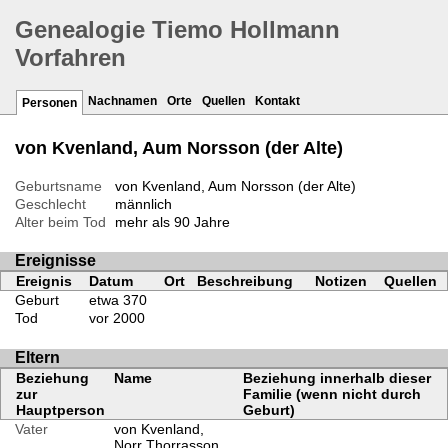
Genealogie Tiemo Hollmann
Vorfahren
Nachnamen
Orte
Quellen
Kontakt
Personen
von Kvenland, Aum Norsson (der Alte)
Geburtsname
von Kvenland, Aum Norsson (der Alte)
Geschlecht
männlich
Alter beim Tod
mehr als 90 Jahre
Ereignisse
Ereignis
Datum
Ort
Beschreibung
Notizen
Quellen
Geburt
etwa 370
Tod
vor 2000
Eltern
Beziehung
Name
Beziehung innerhalb dieser
zur
Familie (wenn nicht durch
Hauptperson
Geburt)
Vater
von Kvenland,
Norr Thorrasson