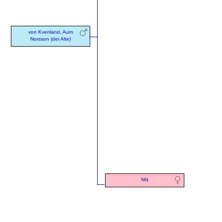
von Kvenland, Aum
Norsson (der Alte)
NN