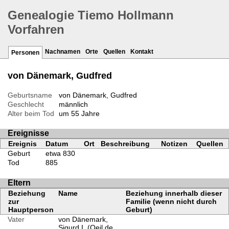
Genealogie Tiemo Hollmann
Vorfahren
Nachnamen
Orte
Quellen
Kontakt
Personen
von Dänemark, Gudfred
Geburtsname
von Dänemark, Gudfred
Geschlecht
männlich
Alter beim Tod
um 55 Jahre
Ereignisse
Ereignis
Datum
Ort
Beschreibung
Notizen
Quellen
Geburt
etwa 830
Tod
885
Eltern
Beziehung
Name
Beziehung innerhalb dieser
zur
Familie (wenn nicht durch
Hauptperson
Geburt)
Vater
von Dänemark,
Sigurd I. (Oeil de