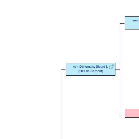
von 
von Dänemark, Sigurd I.
(Oeil de Serpent)