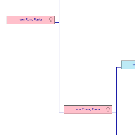
von Rom, Flavia
v
von Thera, Flavia