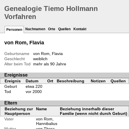
Genealogie Tiemo Hollmann
Vorfahren
Nachnamen
Orte
Quellen
Kontakt
Personen
von Rom, Flavia
Geburtsname
von Rom, Flavia
Geschlecht
weiblich
Alter beim Tod
mehr als 90 Jahre
Ereignisse
Ereignis
Datum
Ort
Beschreibung
Notizen
Quellen
Geburt
etwa 220
Tod
vor 2000
Eltern
Beziehung zur
Name
Beziehung innerhalb dieser
Hauptperson
Familie (wenn nicht durch Geburt)
Vater
von Rom,
Hannibalius
Mutter
von Thera,