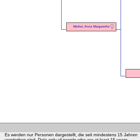
Weiher, Anna Margarethe
Es werden nur Personen dargestellt, die seit mindestens 15 Jahren
verstorben sind. Data only of people who are at least 15 years