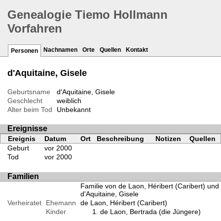
Genealogie Tiemo Hollmann
Vorfahren
Nachnamen
Orte
Quellen
Kontakt
Personen
d'Aquitaine, Gisele
Geburtsname
d'Aquitaine, Gisele
Geschlecht
weiblich
Alter beim Tod
Unbekannt
Ereignisse
Ereignis
Datum
Ort
Beschreibung
Notizen
Quellen
Geburt
vor 2000
Tod
vor 2000
Familien
Familie von de Laon, Héribert (Caribert) und
d'Aquitaine, Gisele
Verheiratet
Ehemann
de Laon, Héribert (Caribert)
Kinder
de Laon, Bertrada (die Jüngere)