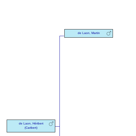
de Laon, Martin
de Laon, Héribert
(Caribert)