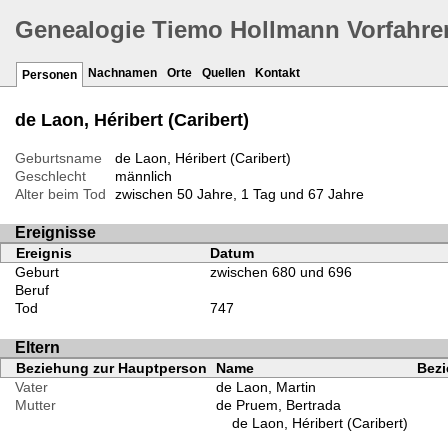
Genealogie Tiemo Hollmann Vorfahre
Nachnamen
Orte
Quellen
Kontakt
Personen
de Laon, Héribert (Caribert)
Geburtsname
de Laon, Héribert (Caribert)
Geschlecht
männlich
Alter beim Tod
zwischen 50 Jahre, 1 Tag und 67 Jahre
Ereignisse
Ereignis
Datum
Geburt
zwischen 680 und 696
Beruf
Tod
747
Eltern
Beziehung zur Hauptperson
Name
Bezi
Vater
de Laon, Martin
Mutter
de Pruem, Bertrada
de Laon, Héribert (Caribert)