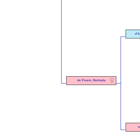
d'A
de Pruem, Bertrada
v