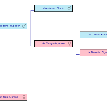
d'Austrasie, Alberic
quitaine, Hugobert
de Treves, Bodil
de Thurgovie, Adèle
de Neustrie, Siga
on Oeren, Irmina