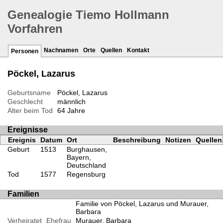
Genealogie Tiemo Hollmann
Vorfahren
Nachnamen
Orte
Quellen
Kontakt
Personen
Pöckel, Lazarus
Geburtsname
Pöckel, Lazarus
Geschlecht
männlich
Alter beim Tod
64 Jahre
Ereignisse
Ereignis
Datum
Ort
Beschreibung
Notizen
Quellen
Geburt
1513
Burghausen,
Bayern,
Deutschland
Tod
1577
Regensburg
Familien
Familie von Pöckel, Lazarus und Murauer,
Barbara
Verheiratet
Ehefrau
Murauer, Barbara