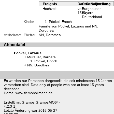
Ereignis
Datum
Ort
Beschreibung
Notizen
Quellen
Hochzeit
vor
Burghausen,
1543
Bayern,
Deutschland
Kinder
Pöckel, Enoch
Familie von Pöckel, Lazarus und NN,
Dorothea
Verheiratet
Ehefrau
NN, Dorothea
Ahnentafel
Pöckel, Lazarus
Murauer, Barbara
Pöckel, Enoch
NN, Dorothea
Es werden nur Personen dargestellt, die seit mindestens 15 Jahren
verstorben sind. Data only of people who are at least 15 years
deceased.
Home: www.tiemohollmann.de
Erstellt mit
Gramps
GrampsAIO64-
4.2.3-1
Letzte Änderung war 2016-05-27