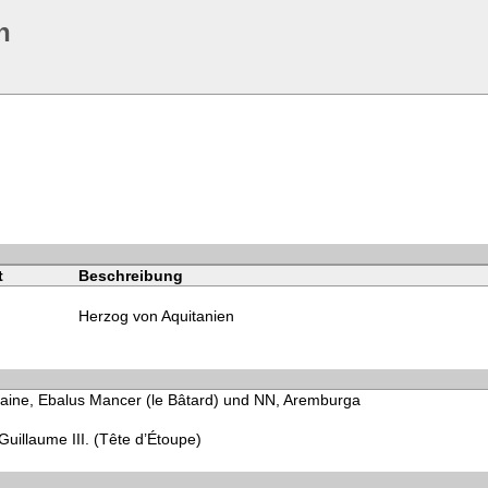
n
t
Beschreibung
Herzog von Aquitanien
taine, Ebalus Mancer (le Bâtard) und NN, Aremburga
Guillaume III. (Tête d’Étoupe)