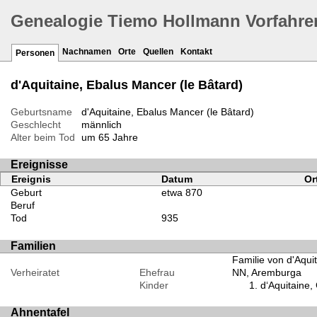
Genealogie Tiemo Hollmann Vorfahre
Nachnamen
Orte
Quellen
Kontakt
Personen
d'Aquitaine, Ebalus Mancer (le Bâtard)
Geburtsname
d'Aquitaine, Ebalus Mancer (le Bâtard)
Geschlecht
männlich
Alter beim Tod
um 65 Jahre
Ereignisse
Ereignis
Datum
Or
Geburt
etwa 870
Beruf
Tod
935
Familien
Familie von d'Aqui
Verheiratet
Ehefrau
NN, Aremburga
Kinder
d‘Aquitaine, 
Ahnentafel