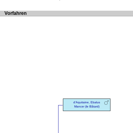
Vorfahren
d'Aquitaine, Ebalus
Mancer (le Bâtard)