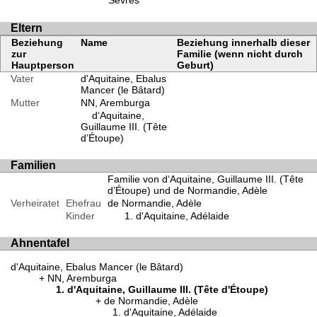
Sèvres
Eltern
Beziehung
Name
Beziehung innerhalb dieser
zur
Familie (wenn nicht durch
Hauptperson
Geburt)
Vater
d'Aquitaine, Ebalus
Mancer (le Bâtard)
Mutter
NN, Aremburga
d‘Aquitaine,
Guillaume III. (Tête
d’Étoupe)
Familien
Familie von d‘Aquitaine, Guillaume III. (Tête
d’Étoupe) und de Normandie, Adèle
Verheiratet
Ehefrau
de Normandie, Adèle
Kinder
d'Aquitaine, Adélaide
Ahnentafel
d'Aquitaine, Ebalus Mancer (le Bâtard)
NN, Aremburga
d'Aquitaine, Guillaume III. (Tête d'Étoupe)
de Normandie, Adèle
d'Aquitaine, Adélaide