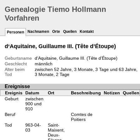
Genealogie Tiemo Hollmann
Vorfahren
Nachnamen
Orte
Quellen
Kontakt
Personen
d‘Aquitaine, Guillaume III. (Tête d’Étoupe)
Geburtsname
d‘Aquitaine, Guillaume III. (Tête d’Étoupe)
Geschlecht
männlich
Alter beim
zwischen 52 Jahre, 3 Monate, 3 Tage und 63 Jahre,
Tod
3 Monate, 2 Tage
Ereignisse
Ereignis
Datum
Ort
Beschreibung
Notizen
Quellen
Geburt
zwischen
900 und
910
Beruf
Comtes de
Poitiers
Tod
963-04-
Saint-
03
Maixent,
Deux-