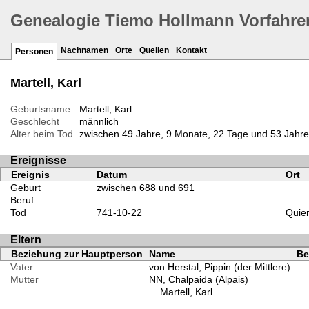
Genealogie Tiemo Hollmann Vorfahre
Nachnamen
Orte
Quellen
Kontakt
Personen
Martell, Karl
Geburtsname
Martell, Karl
Geschlecht
männlich
Alter beim Tod
zwischen 49 Jahre, 9 Monate, 22 Tage und 53 Jahre
Ereignisse
Ereignis
Datum
Ort
Geburt
zwischen 688 und 691
Beruf
Tod
741-10-22
Quier
Eltern
Beziehung zur Hauptperson
Name
Be
Vater
von Herstal, Pippin (der Mittlere)
Mutter
NN, Chalpaida (Alpais)
Martell, Karl