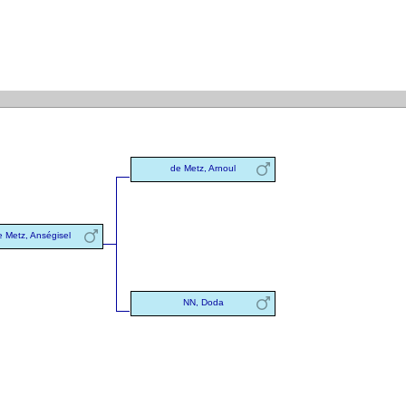
de Metz, Arnoul
e Metz, Anségisel
NN, Doda