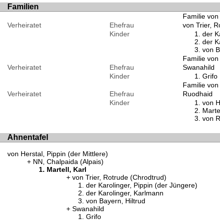
Familien
Familie von 
Verheiratet
Ehefrau
von Trier, 
Kinder
der K
der K
von B
Familie von
Verheiratet
Ehefrau
Swanahild
Kinder
Grifo
Familie von
Verheiratet
Ehefrau
Ruodhaid
Kinder
von H
Marte
von R
Ahnentafel
von Herstal, Pippin (der Mittlere)
NN, Chalpaida (Alpais)
Martell, Karl
von Trier, Rotrude (Chrodtrud)
der Karolinger, Pippin (der Jüngere)
der Karolinger, Karlmann
von Bayern, Hiltrud
Swanahild
Grifo