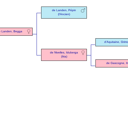
de Landen, Pépin
(l'Ancien)
e Landen, Begga
d'Aquitaine, Grim
de Nivelles, Iduberga
(Itta)
de Gascogne, It