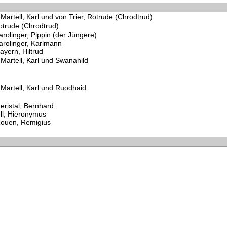
Martell, Karl und von Trier, Rotrude (Chrodtrud)
Rotrude (Chrodtrud)
arolinger, Pippin (der Jüngere)
arolinger, Karlmann
ayern, Hiltrud
 Martell, Karl und Swanahild
 Martell, Karl und Ruodhaid
eristal, Bernhard
ll, Hieronymus
ouen, Remigius