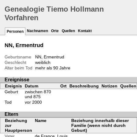
Genealogie Tiemo Hollmann
Vorfahren
Nachnamen
Orte
Quellen
Kontakt
Personen
NN, Ermentrud
Geburtsname
NN, Ermentrud
Geschlecht
weiblich
Alter beim Tod
mehr als 90 Jahre
Ereignisse
Ereignis
Datum
Ort
Beschreibung
Notizen
Quellen
Geburt
zwischen 870
und 875
Tod
vor 2000
Eltern
Beziehung
Name
Beziehung innerhalb dieser
zur
Familie (wenn nicht durch
Hauptperson
Geburt)
Vater
de France, Louis