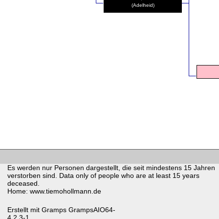
(Adelheid)
Es werden nur Personen dargestellt, die seit mindestens 15 Jahren
verstorben sind. Data only of people who are at least 15 years
deceased.
Home: www.tiemohollmann.de
Erstellt mit
Gramps
GrampsAIO64-
4.2.3-1