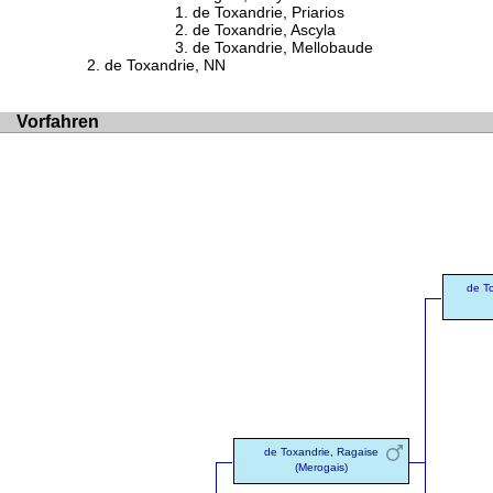
de Toxandrie, Priarios
de Toxandrie, Ascyla
de Toxandrie, Mellobaude
de Toxandrie, NN
Vorfahren
de T
de Toxandrie, Ragaise
(Merogais)