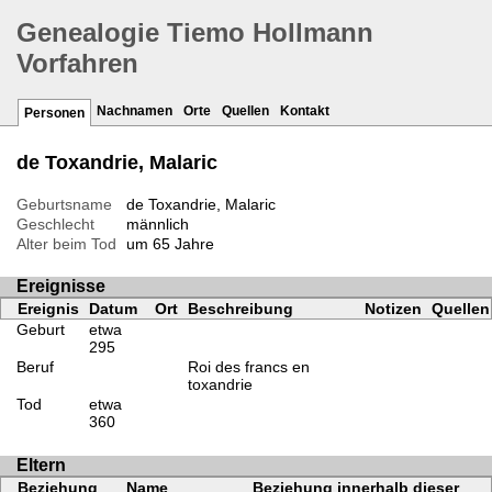
Genealogie Tiemo Hollmann
Vorfahren
Nachnamen
Orte
Quellen
Kontakt
Personen
de Toxandrie, Malaric
Geburtsname
de Toxandrie, Malaric
Geschlecht
männlich
Alter beim Tod
um 65 Jahre
Ereignisse
Ereignis
Datum
Ort
Beschreibung
Notizen
Quellen
Geburt
etwa
295
Beruf
Roi des francs en
toxandrie
Tod
etwa
360
Eltern
Beziehung
Name
Beziehung innerhalb dieser