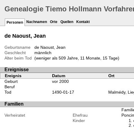
Genealogie Tiemo Hollmann Vorfahre
Nachnamen
Orte
Quellen
Kontakt
Personen
de Naoust, Jean
Geburtsname
de Naoust, Jean
Geschlecht
männlich
Alter beim Tod
(weniger als 509 Jahre, 11 Monate, 15 Tage)
Ereignisse
Ereignis
Datum
Ort
Geburt
vor 2000
Beruf
Tod
1490-01-17
Malmédy, Lie
Familien
Famili
Verheiratet
Ehefrau
Poncin
Kinder