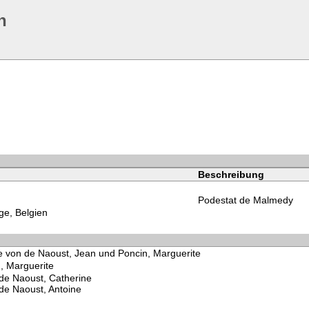
n
Beschreibung
Podestat de Malmedy
ge, Belgien
e von de Naoust, Jean und Poncin, Marguerite
, Marguerite
de Naoust, Catherine
de Naoust, Antoine