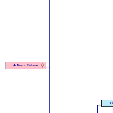
de Naoust, Catherine
de