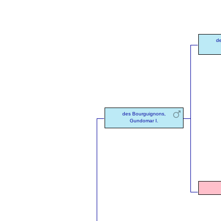
d
des Bourguignons,
Gundomar I.