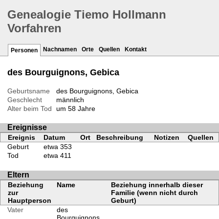
Genealogie Tiemo Hollmann
Vorfahren
Nachnamen
Orte
Quellen
Kontakt
Personen
des Bourguignons, Gebica
Geburtsname
des Bourguignons, Gebica
Geschlecht
männlich
Alter beim Tod
um 58 Jahre
Ereignisse
Ereignis
Datum
Ort
Beschreibung
Notizen
Quellen
Geburt
etwa 353
Tod
etwa 411
Eltern
Beziehung
Name
Beziehung innerhalb dieser
zur
Familie (wenn nicht durch
Hauptperson
Geburt)
Vater
des
Bourguignons,