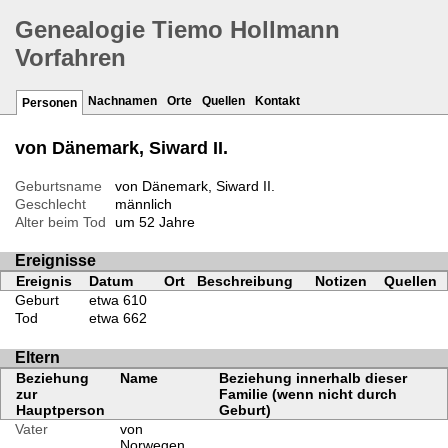
Genealogie Tiemo Hollmann
Vorfahren
Nachnamen
Orte
Quellen
Kontakt
Personen
von Dänemark, Siward II.
Geburtsname
von Dänemark, Siward II.
Geschlecht
männlich
Alter beim Tod
um 52 Jahre
Ereignisse
Ereignis
Datum
Ort
Beschreibung
Notizen
Quellen
Geburt
etwa 610
Tod
etwa 662
Eltern
Beziehung
Name
Beziehung innerhalb dieser
zur
Familie (wenn nicht durch
Hauptperson
Geburt)
Vater
von
Norwegen,