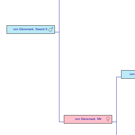
von Dänemark, Siward II.
von
von Dänemark, NN