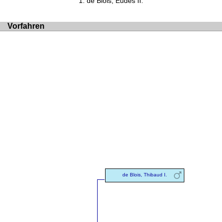
de Blois, Eudes II.
Vorfahren
de Blois, Thibaud I.