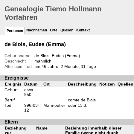
Genealogie Tiemo Hollmann
Vorfahren
Nachnamen
Orte
Quellen
Kontakt
Personen
de Blois, Eudes (Emma)
Geburtsname
de Blois, Eudes (Emma)
Geschlecht
männlich
Alter beim Tod
um 46 Jahre, 2 Monate, 11 Tage
Ereignisse
Ereignis
Datum
Ort
Beschreibung
Notizen
Quellen
Geburt
etwa
950
Beruf
comte de Blois
Tod
996-03-
Marmoutier
oder 13.3.
12
Eltern
Beziehung
Name
Beziehung innerhalb dieser
zur
Familie (wenn nicht durch