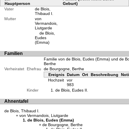
Hauptperson
Geburt)
Vater
de Blois,
Thibaud I.
Mutter
von
Vermandois,
Liutgarde
de Blois,
Eudes
(Emma)
Familien
Familie von de Blois, Eudes (Emma) und de B
Berthe
Verheiratet
Ehefrau
de Bourgogne, Berthe
Ereignis
Datum
Ort
Beschreibung
Not
Hochzeit
vor
983
Kinder
de Blois, Eudes II.
Ahnentafel
de Blois, Thibaud I.
von Vermandois, Liutgarde
de Blois, Eudes (Emma)
de Bourgogne, Berthe