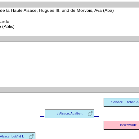
 de la Haute Alsace, Hugues III. und de Morvois, Ava (Aba)
garde
 (Aélis)
d'Alsace, Etichon-A
d'Alsace, Adalbert
Bereswinde
Alsace, Luitfrid I.