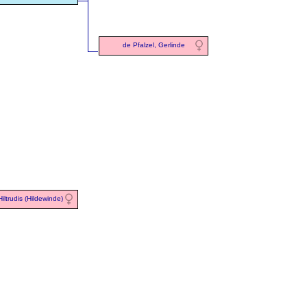
de Pfalzel, Gerlinde
iltrudis (Hildewinde)