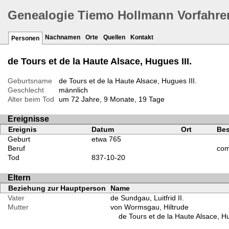
Genealogie Tiemo Hollmann Vorfahre
Nachnamen
Orte
Quellen
Kontakt
Personen
de Tours et de la Haute Alsace, Hugues III.
Geburtsname
de Tours et de la Haute Alsace, Hugues III.
Geschlecht
männlich
Alter beim Tod
um 72 Jahre, 9 Monate, 19 Tage
Ereignisse
Ereignis
Datum
Ort
Bes
Geburt
etwa 765
Beruf
com
Tod
837-10-20
Eltern
Beziehung zur Hauptperson
Name
Vater
de Sundgau, Luitfrid II.
Mutter
von Wormsgau, Hiltrude
de Tours et de la Haute Alsace, Hu