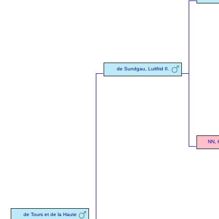
de Sundgau, Luitfrid II.
NN, H
de Tours et de la Haute