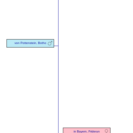
von Pottenstein, Botho
in Bayern, Friderun