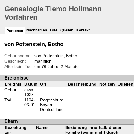
Genealogie Tiemo Hollmann
Vorfahren
Nachnamen
Orte
Quellen
Kontakt
Personen
von Pottenstein, Botho
Geburtsname
von Pottenstein, Botho
Geschlecht
männlich
Alter beim Tod
um 76 Jahre, 2 Monate
Ereignisse
Ereignis
Datum
Ort
Beschreibung
Notizen
Quellen
Geburt
etwa
1028
Tod
1104-
Regensburg,
03-01
Bayern,
Deutschland
Eltern
Beziehung
Name
Beziehung innerhalb dieser
zur
Familie (wenn nicht durch