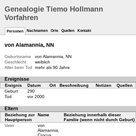
Genealogie Tiemo Hollmann
Vorfahren
Nachnamen
Orte
Quellen
Kontakt
Personen
von Alamannia, NN
Geburtsname
von Alamannia, NN
Geschlecht
weiblich
Alter beim Tod
mehr als 90 Jahre
Ereignisse
Ereignis
Datum
Ort
Beschreibung
Notizen
Quellen
Geburt
290
Tod
vor 2000
Eltern
Beziehung zur
Name
Beziehung innerhalb dieser
Hauptperson
Familie (wenn nicht durch Geburt)
Vater
von
Alamannia,
Crocus