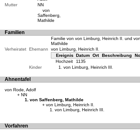
Mutter
NN
von
Saffenberg,
Mathilde
Familien
Familie von von Limburg, Heinrich II. und vo
Mathilde
Verheiratet
Ehemann
von Limburg, Heinrich II.
Ereignis
Datum
Ort
Beschreibung
No
Hochzeit
1135
Kinder
von Limburg, Heinrich III.
Ahnentafel
von Rode, Adolf
NN
von Saffenberg, Mathilde
von Limburg, Heinrich II.
von Limburg, Heinrich III.
Vorfahren