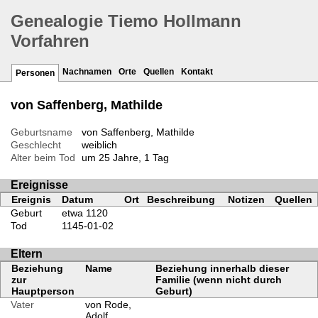
Genealogie Tiemo Hollmann
Vorfahren
Nachnamen
Orte
Quellen
Kontakt
Personen
von Saffenberg, Mathilde
Geburtsname
von Saffenberg, Mathilde
Geschlecht
weiblich
Alter beim Tod
um 25 Jahre, 1 Tag
Ereignisse
Ereignis
Datum
Ort
Beschreibung
Notizen
Quellen
Geburt
etwa 1120
Tod
1145-01-02
Eltern
Beziehung
Name
Beziehung innerhalb dieser
zur
Familie (wenn nicht durch
Hauptperson
Geburt)
Vater
von Rode,
Adolf