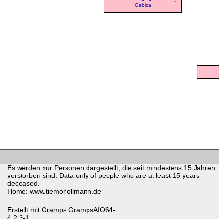
Gebica
Es werden nur Personen dargestellt, die seit mindestens 15 Jahren
verstorben sind. Data only of people who are at least 15 years
deceased.
Home: www.tiemohollmann.de
Erstellt mit
Gramps
GrampsAIO64-
4.2.3-1