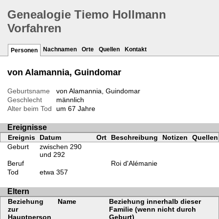
Genealogie Tiemo Hollmann
Vorfahren
Nachnamen
Orte
Quellen
Kontakt
Personen
von Alamannia, Guindomar
Geburtsname
von Alamannia, Guindomar
Geschlecht
männlich
Alter beim Tod
um 67 Jahre
Ereignisse
Ereignis
Datum
Ort
Beschreibung
Notizen
Quellen
Geburt
zwischen 290
und 292
Beruf
Roi d'Alémanie
Tod
etwa 357
Eltern
Beziehung
Name
Beziehung innerhalb dieser
zur
Familie (wenn nicht durch
Hauptperson
Geburt)