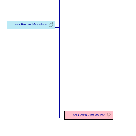
der Heruler, Meicislaus
der Goten, Amalasunte