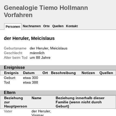
Genealogie Tiemo Hollmann
Vorfahren
Nachnamen
Orte
Quellen
Kontakt
Personen
der Heruler, Meicislaus
Geburtsname
der Heruler, Meicislaus
Geschlecht
männlich
Alter beim Tod
um 88 Jahre
Ereignisse
Ereignis
Datum
Ort
Beschreibung
Notizen
Quellen
Geburt
etwa 300
Tod
etwa 388
Eltern
Beziehung
Name
Beziehung innerhalb dieser
zur
Familie (wenn nicht durch
Hauptperson
Geburt)
Vater
der Heruler,
Visimar