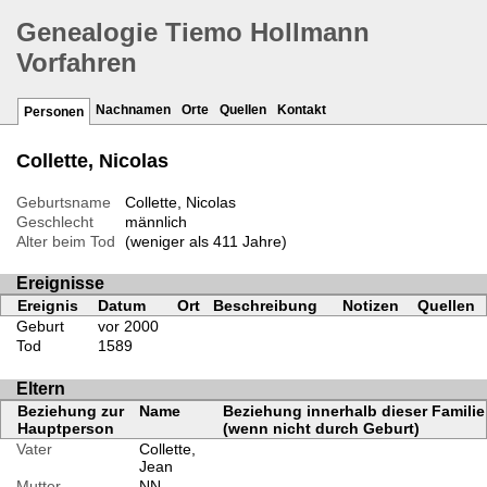
Genealogie Tiemo Hollmann
Vorfahren
Nachnamen
Orte
Quellen
Kontakt
Personen
Collette, Nicolas
Geburtsname
Collette, Nicolas
Geschlecht
männlich
Alter beim Tod
(weniger als 411 Jahre)
Ereignisse
Ereignis
Datum
Ort
Beschreibung
Notizen
Quellen
Geburt
vor 2000
Tod
1589
Eltern
Beziehung zur
Name
Beziehung innerhalb dieser Familie
Hauptperson
(wenn nicht durch Geburt)
Vater
Collette,
Jean
Mutter
NN