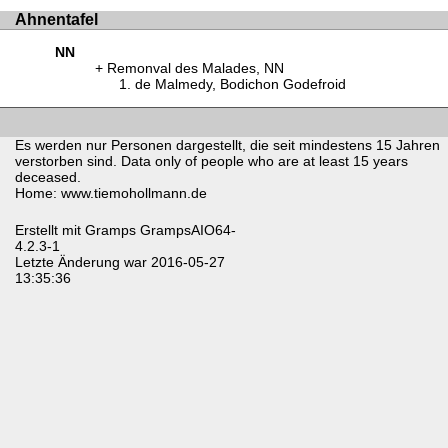
Ahnentafel
NN
Remonval des Malades, NN
de Malmedy, Bodichon Godefroid
Es werden nur Personen dargestellt, die seit mindestens 15 Jahren
verstorben sind. Data only of people who are at least 15 years
deceased.
Home: www.tiemohollmann.de
Erstellt mit
Gramps
GrampsAIO64-
4.2.3-1
Letzte Änderung war 2016-05-27
13:35:36