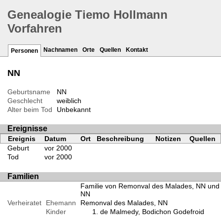
Genealogie Tiemo Hollmann
Vorfahren
Nachnamen
Orte
Quellen
Kontakt
Personen
NN
Geburtsname
NN
Geschlecht
weiblich
Alter beim Tod
Unbekannt
Ereignisse
Ereignis
Datum
Ort
Beschreibung
Notizen
Quellen
Geburt
vor 2000
Tod
vor 2000
Familien
Familie von Remonval des Malades, NN und
NN
Verheiratet
Ehemann
Remonval des Malades, NN
Kinder
de Malmedy, Bodichon Godefroid