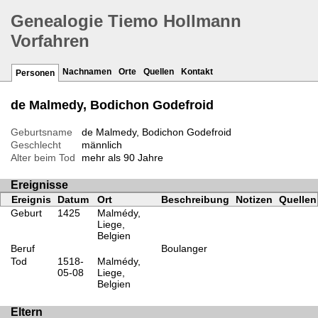
Genealogie Tiemo Hollmann
Vorfahren
Nachnamen
Orte
Quellen
Kontakt
Personen
de Malmedy, Bodichon Godefroid
Geburtsname
de Malmedy, Bodichon Godefroid
Geschlecht
männlich
Alter beim Tod
mehr als 90 Jahre
Ereignisse
Ereignis
Datum
Ort
Beschreibung
Notizen
Quellen
Geburt
1425
Malmédy,
Liege,
Belgien
Beruf
Boulanger
Tod
1518-
Malmédy,
05-08
Liege,
Belgien
Eltern