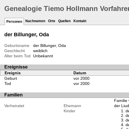
Genealogie Tiemo Hollmann Vorfahre
Nachnamen
Orte
Quellen
Kontakt
Personen
der Billunger, Oda
Geburtsname
der Billunger, Oda
Geschlecht
weiblich
Alter beim Tod
Unbekannt
Ereignisse
Ereignis
Datum
Geburt
vor 2000
Tod
vor 2000
Familien
Familie 
Verheiratet
Ehemann
der Liud
Kinder
de
de
d
de