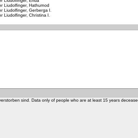
er Liudolfinger, Enda
er Liudolfinger, Hathumod
r Liudolfinger, Gerberga I.
r Liudolfinger, Christina I.
verstorben sind. Data only of people who are at least 15 years decease