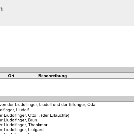
n
Ort
Beschreibung
von der Liudolfinger, Liudolf und der Billunger, Oda
olfinger, Liudolf
r Liudolfinger, Otto I. (der Erlauchte)
r Liudolfinger, Brun
er Liudolfinger, Thankmar
r Liudolfinger, Liutgard