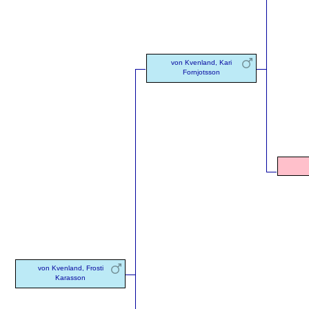
von Kvenland, Kari
Fornjotsson
von Kvenland, Frosti
Karasson