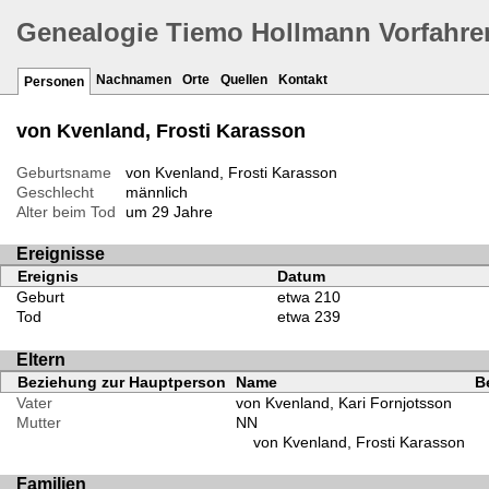
Genealogie Tiemo Hollmann Vorfahre
Nachnamen
Orte
Quellen
Kontakt
Personen
von Kvenland, Frosti Karasson
Geburtsname
von Kvenland, Frosti Karasson
Geschlecht
männlich
Alter beim Tod
um 29 Jahre
Ereignisse
Ereignis
Datum
Geburt
etwa 210
Tod
etwa 239
Eltern
Beziehung zur Hauptperson
Name
B
Vater
von Kvenland, Kari Fornjotsson
Mutter
NN
von Kvenland, Frosti Karasson
Familien