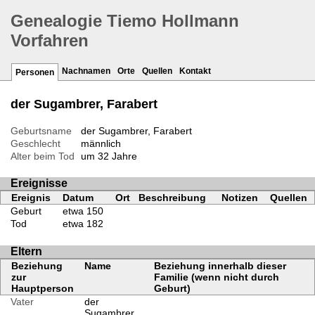
Genealogie Tiemo Hollmann
Vorfahren
Nachnamen
Orte
Quellen
Kontakt
Personen
der Sugambrer, Farabert
Geburtsname
der Sugambrer, Farabert
Geschlecht
männlich
Alter beim Tod
um 32 Jahre
Ereignisse
Ereignis
Datum
Ort
Beschreibung
Notizen
Quellen
Geburt
etwa 150
Tod
etwa 182
Eltern
Beziehung
Name
Beziehung innerhalb dieser
zur
Familie (wenn nicht durch
Hauptperson
Geburt)
Vater
der
Sugambrer,