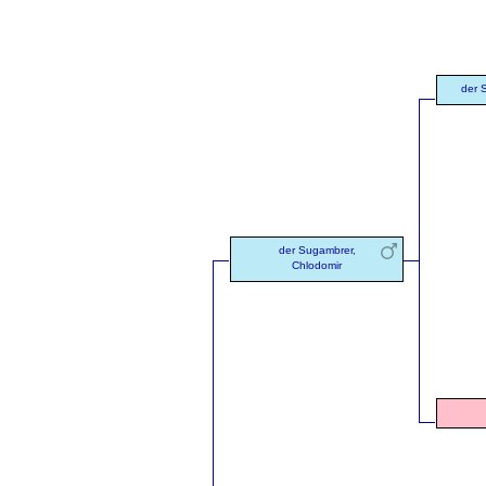
der 
der Sugambrer,
Chlodomir