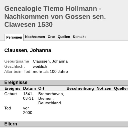
Genealogie Tiemo Hollmann -
Nachkommen von Gossen sen.
Clawesen 1530
Nachnamen
Orte
Quellen
Kontakt
Personen
Claussen, Johanna
Geburtsname
Claussen, Johanna
Geschlecht
weiblich
Alter beim Tod
mehr als 100 Jahre
Ereignisse
Ereignis
Datum
Ort
Beschreibung
Notizen
Quelle
Geburt
1841-
Bremerhaven,
03-31
Bremen,
Deutschland
Tod
vor
2000
Eltern