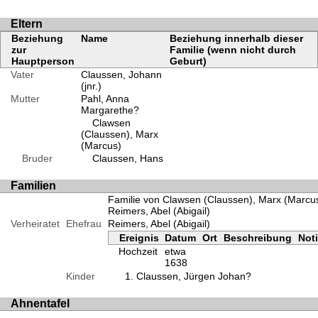
Eltern
Beziehung
Name
Beziehung innerhalb dieser
zur
Familie (wenn nicht durch
Hauptperson
Geburt)
Vater
Claussen, Johann
(jnr.)
Mutter
Pahl, Anna
Margarethe?
Clawsen
(Claussen), Marx
(Marcus)
Bruder
Claussen, Hans
Familien
Familie von Clawsen (Claussen), Marx (Marcu
Reimers, Abel (Abigail)
Verheiratet
Ehefrau
Reimers, Abel (Abigail)
Ereignis
Datum
Ort
Beschreibung
Not
Hochzeit
etwa
1638
Kinder
Claussen, Jürgen Johan?
Ahnentafel