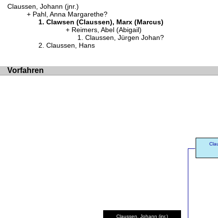
Claussen, Johann (jnr.)
Pahl, Anna Margarethe?
Clawsen (Claussen), Marx (Marcus)
Reimers, Abel (Abigail)
Claussen, Jürgen Johan?
Claussen, Hans
Vorfahren
Cla
Claussen, Johann (jnr.)