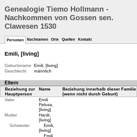
Genealogie Tiemo Hollmann -
Nachkommen von Gossen sen.
Clawesen 1530
Nachnamen
Orte
Quellen
Kontakt
Personen
Emili, [living]
Geburtsname
Emili, [living]
Geschlecht
männlich
Eltern
Beziehung zur
Name
Beziehung innerhalb dieser Familie
Hauptperson
(wenn nicht durch Geburt)
Vater
Emili
Pelusa,
[living]
Mutter
Hardt,
[living]
Schwester
Emili,
[living]
Emili,