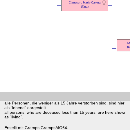
Claussen, Maria-Carlota
(Tata)
So
(C
alle Personen, die weniger als 15 Jahre verstorben sind, sind hier
als "lebend" dargestellt.
all persons, who are deceased less than 15 years, are here shown
as "living".
Erstellt mit
Gramps
GrampsAIO64-