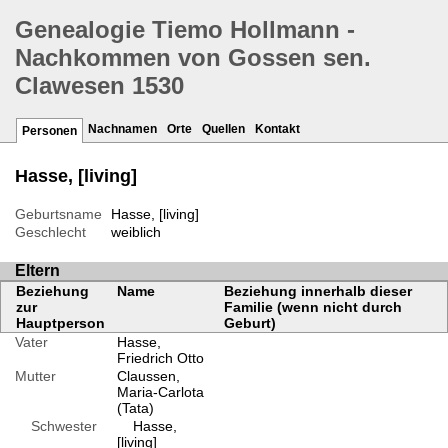
Genealogie Tiemo Hollmann -
Nachkommen von Gossen sen.
Clawesen 1530
Nachnamen
Orte
Quellen
Kontakt
Personen
Hasse, [living]
Geburtsname
Hasse, [living]
Geschlecht
weiblich
Eltern
Beziehung
Name
Beziehung innerhalb dieser
zur
Familie (wenn nicht durch
Hauptperson
Geburt)
Vater
Hasse,
Friedrich Otto
Mutter
Claussen,
Maria-Carlota
(Tata)
Schwester
Hasse,
[living]