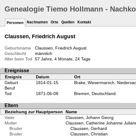
Genealogie Tiemo Hollmann - Nachk
Nachnamen
Orte
Quellen
Kontakt
Personen
Claussen, Friedrich August
Geburtsname
Claussen, Friedrich August
Geschlecht
männlich
Alter beim Tod
57 Jahre, 4 Monate, 24 Tage
Ereignisse
Ereignis
Datum
Ort
Geburt
1814-01-15
Brake, Wesermarsch, Niedersac
Beruf
Tod
1871-06-08
Bremen, Deutschland
Eltern
Beziehung zur Hauptperson
Name
Vater
Claussen, Johann Georg
Mutter
Claussen, Catherine Johanne Julian
Bruder
Claussen, Gerhard
Bruder
Claussen, Christian