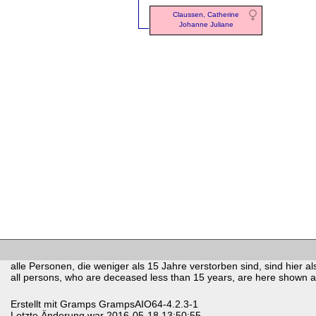
Claussen, Catherine
Johanne Juliane
alle Personen, die weniger als 15 Jahre verstorben sind, sind hier als
all persons, who are deceased less than 15 years, are here shown as 
Erstellt mit
Gramps
GrampsAIO64-4.2.3-1
Letzte Änderung war 2016-05-18 13:50:55