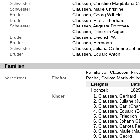
Schwester
Claussen, Christine Magdalene C
Schwester
Claussen, Marie Christine
Bruder
Claussen, Georg Wilhelm
Bruder
Claussen, Franz Eberhard
Schwester
Claussen, Auguste Dorothee
Claussen, Friedrich August
Bruder
Claussen, Diedrich W.
Bruder
Claussen, Hermann
Schwester
Claussen, Juliana Catherine Joh
Bruder
Claussen, Eduard Anton
Familien
Familie von Claussen, Frie
Verheiratet
Ehefrau
Rocha, Carlota Maria de lo
Ereignis
Dat
Hochzeit
182
Kinder
Claussen, Gerhard
Claussen, Juliane (Ju
Claussen, Carl (Char
Claussen, Eduard (E
Claussen, Friedrich
Claussen, Johann 
Claussen, Carlota Fel
Claussen, Marie (Ma
Claussen, Georg