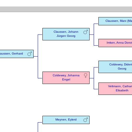
Claussen, Marx (Ma
Claussen, Johann
Jürgen Georg
Imken, Anna Doro
laussen, Gerhard
Coldewey, Dideri
Georg
Coldewey, Johanna
Engel
Veltmann, Cathar
Elisabeth
Meynen, Eylerd