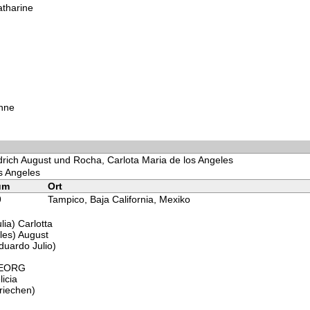
atharine
anne
drich August und Rocha, Carlota Maria de los Angeles
s Angeles
um
Ort
9
Tampico, Baja California, Mexiko
lia) Carlotta
les) August
duardo Julio)
GEORG
icia
riechen)