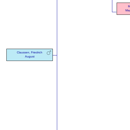
M
Mag
Claussen, Friedrich
August