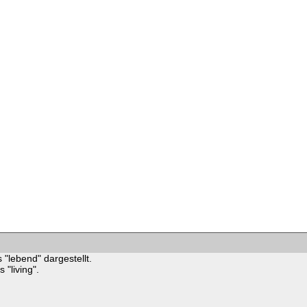
 "lebend" dargestellt.
"living".