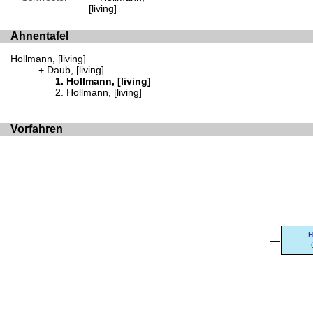
[living]
Ahnentafel
Hollmann, [living]
Daub, [living]
Hollmann, [living]
Hollmann, [living]
Vorfahren
H