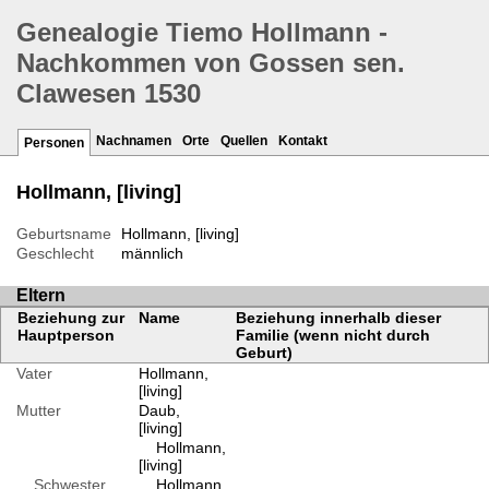
Genealogie Tiemo Hollmann -
Nachkommen von Gossen sen.
Clawesen 1530
Nachnamen
Orte
Quellen
Kontakt
Personen
Hollmann, [living]
Geburtsname
Hollmann, [living]
Geschlecht
männlich
Eltern
Beziehung zur
Name
Beziehung innerhalb dieser
Hauptperson
Familie (wenn nicht durch
Geburt)
Vater
Hollmann,
[living]
Mutter
Daub,
[living]
Hollmann,
[living]
Schwester
Hollmann,