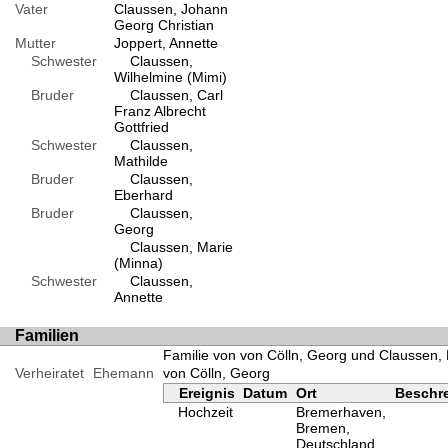
Vater
Claussen, Johann
Georg Christian
Mutter
Joppert, Annette
Schwester
Claussen,
Wilhelmine (Mimi)
Bruder
Claussen, Carl
Franz Albrecht
Gottfried
Schwester
Claussen,
Mathilde
Bruder
Claussen,
Eberhard
Bruder
Claussen,
Georg
Claussen, Marie
(Minna)
Schwester
Claussen,
Annette
Familien
Familie von von Cölln, Georg und Claussen,
Verheiratet
Ehemann
von Cölln, Georg
Ereignis
Datum
Ort
Beschr
Hochzeit
Bremerhaven,
Bremen,
Deutschland