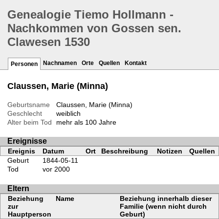
Genealogie Tiemo Hollmann -
Nachkommen von Gossen sen.
Clawesen 1530
Nachnamen
Orte
Quellen
Kontakt
Personen
Claussen, Marie (Minna)
Geburtsname
Claussen, Marie (Minna)
Geschlecht
weiblich
Alter beim Tod
mehr als 100 Jahre
Ereignisse
Ereignis
Datum
Ort
Beschreibung
Notizen
Quellen
Geburt
1844-05-11
Tod
vor 2000
Eltern
Beziehung
Name
Beziehung innerhalb dieser
zur
Familie (wenn nicht durch
Hauptperson
Geburt)