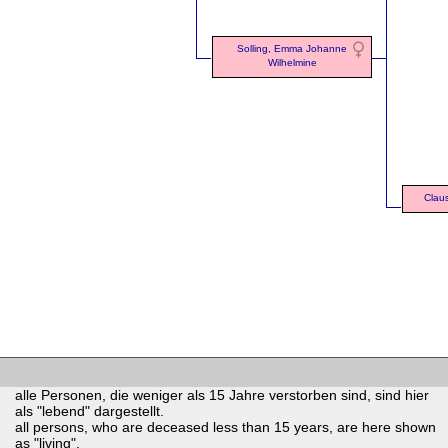
Solling, Emma Johanne
Wilhelmine
Claus
alle Personen, die weniger als 15 Jahre verstorben sind, sind hier
als "lebend" dargestellt.
all persons, who are deceased less than 15 years, are here shown
as "living".