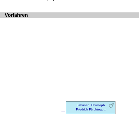
Vorfahren
Lahusen, Christoph
Friedrich Fürchtegott