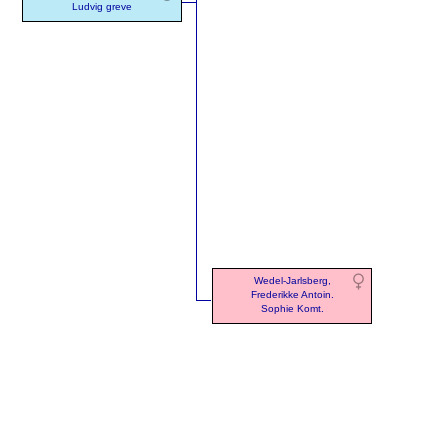
Ludvig greve
Wedel-Jarlsberg,
Frederikke Antoin.
Sophie Komt.