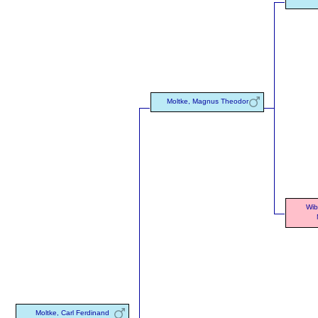
Moltke, Magnus Theodor
Wib
Moltke, Carl Ferdinand