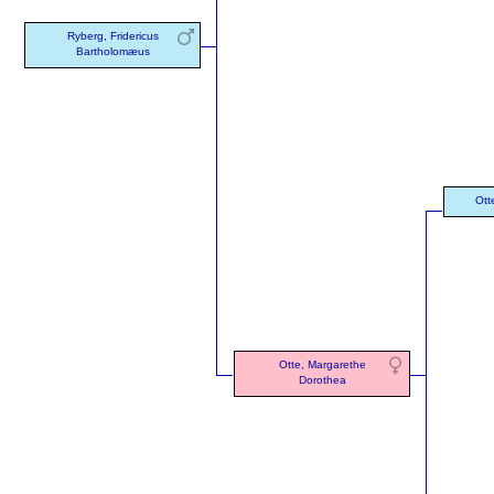
Ryberg, Fridericus
Bartholomæus
Ott
Otte, Margarethe
Dorothea