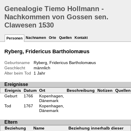
Genealogie Tiemo Hollmann -
Nachkommen von Gossen sen.
Clawesen 1530
Nachnamen
Orte
Quellen
Kontakt
Personen
Ryberg, Fridericus Bartholomæus
Geburtsname
Ryberg, Fridericus Bartholomæus
Geschlecht
männlich
Alter beim Tod
1 Jahr
Ereignisse
Ereignis
Datum
Ort
Beschreibung
Notizen
Quellen
Geburt
1766
Kopenhagen,
Dänemark
Tod
1767
Kopenhagen,
Dänemark
Eltern
Beziehung
Name
Beziehung innerhalb dieser