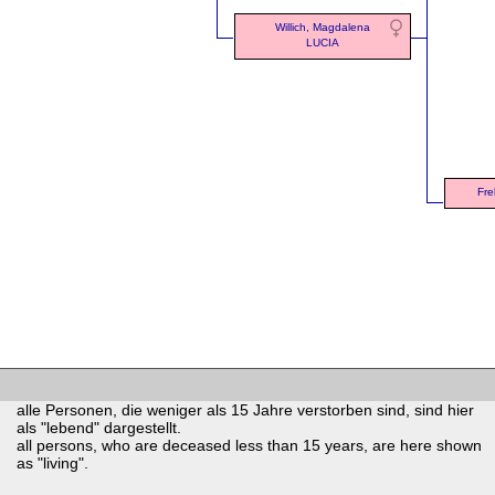
Willich, Magdalena
LUCIA
Fre
alle Personen, die weniger als 15 Jahre verstorben sind, sind hier
als "lebend" dargestellt.
all persons, who are deceased less than 15 years, are here shown
as "living".