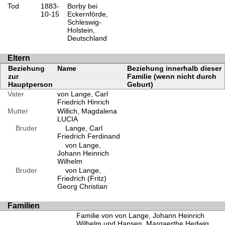
Tod
1883-
Borby bei
10-15
Eckernförde,
Schleswig-
Holstein,
Deutschland
Eltern
Beziehung
Name
Beziehung innerhalb dieser
zur
Familie (wenn nicht durch
Hauptperson
Geburt)
Vater
von Lange, Carl
Friedrich Hinrich
Mutter
Willich, Magdalena
LUCIA
Bruder
Lange, Carl
Friedrich Ferdinand
von Lange,
Johann Heinrich
Wilhelm
Bruder
von Lange,
Friedrich (Fritz)
Georg Christian
Familien
Familie von von Lange, Johann Heinrich
Wilhelm und Hansen, Margaerthe Hedwig