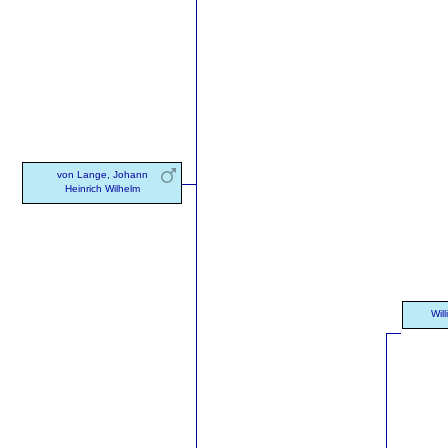
von Lange, Johann
Heinrich Wilhelm
Will