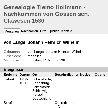
Genealogie Tiemo Hollmann -
Nachkommen von Gossen sen.
Clawesen 1530
Nachnamen
Orte
Quellen
Kontakt
Personen
von Lange, Johann Heinrich Wilhelm
Geburtsname
von Lange, Johann Heinrich Wilhelm
Geschlecht
männlich
Alter beim Tod
88 Jahre, 11 Monate, 28 Tage
Ereignisse
Ereignis
Datum
Ort
Beschreibung
Notizen
Quellen
Geburt
1794-
Eckernförde,
10-18
Rendsburg-
Eckernförde,
Schleswig-
Holstein,
Deutschland
Beruf
Oberstleutnant
a.D