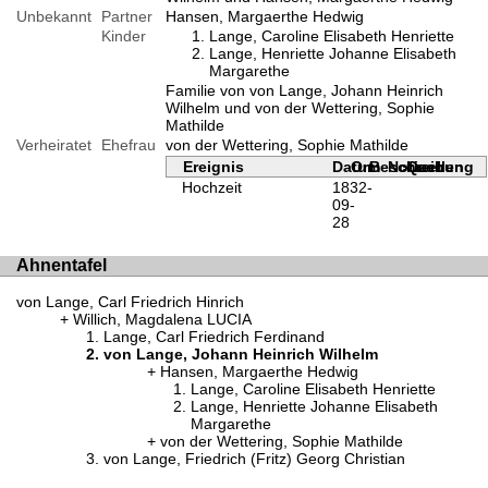
Unbekannt
Partner
Hansen, Margaerthe Hedwig
Kinder
Lange, Caroline Elisabeth Henriette
Lange, Henriette Johanne Elisabeth
Margarethe
Familie von von Lange, Johann Heinrich
Wilhelm und von der Wettering, Sophie
Mathilde
Verheiratet
Ehefrau
von der Wettering, Sophie Mathilde
Ereignis
Datum
Ort
Beschreibung
Notizen
Quellen
Hochzeit
1832-
09-
28
Ahnentafel
von Lange, Carl Friedrich Hinrich
Willich, Magdalena LUCIA
Lange, Carl Friedrich Ferdinand
von Lange, Johann Heinrich Wilhelm
Hansen, Margaerthe Hedwig
Lange, Caroline Elisabeth Henriette
Lange, Henriette Johanne Elisabeth
Margarethe
von der Wettering, Sophie Mathilde
von Lange, Friedrich (Fritz) Georg Christian